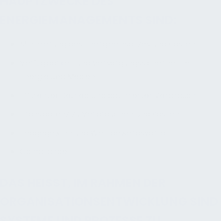
HAUPTZWECKE DES
ENERGIEMANAGEMENTS SIND:
Minimierung des Energieeinsatzes und Kosten
Verfügbarkeit und Versorgungssicherheit mit
Energie und Medien
Effizienter Betrieb und optimierter Verbrauch
Transparenz zu Verbrauchen und Kosten
Imagegewinn und Wettbewerbsvorteil
Compliance
DAS HEISST, IM RAHMEN DER O
RGANISATIONSENTWICKLUNG SIND S
YSTEME UND PROZESSE ZU E