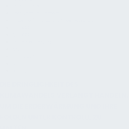
Compliance
Energiemanagement
Industrie / produzierendes Gewerbe
ISO 50001
ISO 50005
Implementierung
IMS
Handbuch
GL
Beratung
DIE DRINGLICHKEIT DES
KLIMAWANDELS VERLANGT HANDELN,
UM DIE ERDERWÄRMUNG UND IHRE
FOLGEN UNTER KONTROLLE ZU
HALTEN