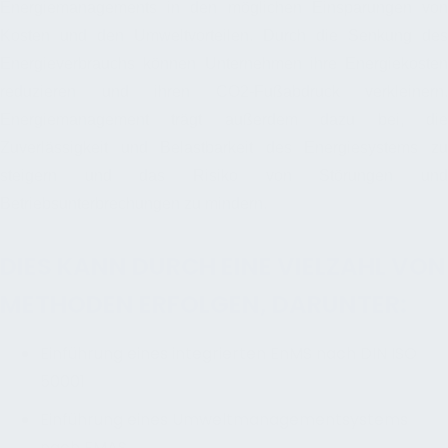
Energiemanagements in den möglichen Einsparungen von
Kosten und den Umweltvorteilen. Durch die Senkung des
Energieverbrauchs können Unternehmen ihre Energiekosten
reduzieren und ihren CO2-Fußabdruck verkleinern.
Energiemanagement trägt außerdem dazu bei, die
Zuverlässigkeit und Belastbarkeit des Energiesystems zu
steigern und das Risiko von Störungen und
Betriebsunterbrechungen zu mindern.
DIES KANN DURCH EINE VIELZAHL VON
METHODEN ERFOLGEN, DARUNTER:
Einführung eines integrierten EnMS nach DIN ISO
50001
Einführung eines Umweltmanagementsystems
nach EMAS.