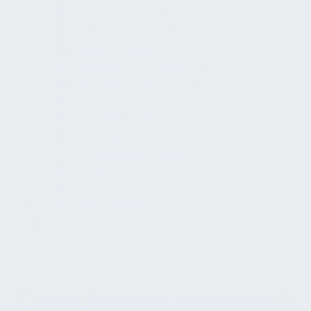
Strategieentwicklung
Gebäudeautomation
Neubauplanung
Schwachstellenanalyse
Beschaffungsmanagement
Schulung
ISO 50001/50005
PDCA‑Coaching
Erneuerbare Energien
Partner
Autor
Dokumentenshop
Kontakt
Suchen
Energiemanagement