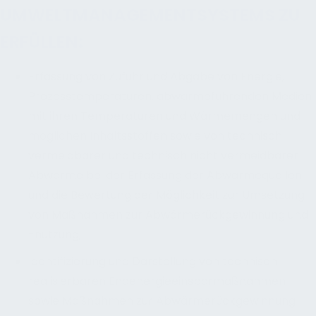
UMWELTMANAGEMENTSYSTEMS ZU
ERFÜLLEN:
Erfassung von Zufuhr und Abgabe von Energie,
Prozesstemperaturen, abwärmeführenden Medien
mit ihren Temperaturen und Wärmemengen und
möglichen Inhaltsstoffen sowie von technisch
vermeidbarer und technisch nicht vermeidbarer
Abwärme bei der Erfassung der Abwärmequellen
und die Bewertung der Möglichkeit zur Umsetzung
von Maßnahmen zur Abwärmerückgewinnung und
-nutzung,
Identifizierung und Darstellung von technisch
realisierbaren Endenergieeinsparmaßnahmen
sowie Maßnahmen zur Abwärmerückgewinnung