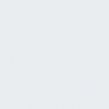
Ersatzteilmanagement
Betreiberpflichten
Energie- und Sicherheitssysteme
Energieeffizienz
Geschäftsprozesse
Ausschreibung
Leistungsbeschreibung
Leistungsverzeichnis
Anlagenverzeichnis
EMS
Controlling
Management-Review
Überwachung, Messung und Analyse
Bewertung der Einhaltung rechtlicher
Vorschriften und anderer Anforderungen
Nichtkonformitäten, Korrekturen,
Vorbeugungsmaßnahmen
Lenkung von Aufzeichnungen