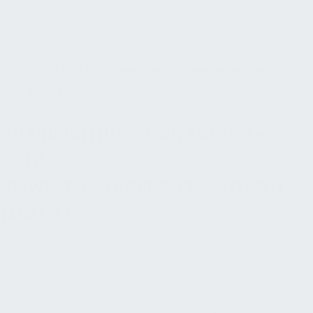
Energieeinsparung
✔ Sofort-Download nach Kauf
Jetzt im FM-Dokumentenshop ansehen &
kaufen
§ 8 EINRICHTUNG VON ENERGIE-
ODER
UMWELTMANAGEMENTSYSTEMEN
(ENEFG)
1) Unternehmen mit einem jährlichen
durchschnittlichen Gesamtendenergieverbrauch
innerhalb der letzten drei abgeschlossenen
Kalenderjahre von mehr als 7,5 Gigawattstunden