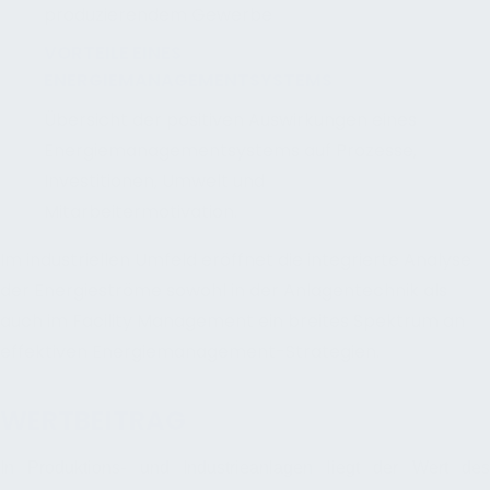
VORTEILE EINES
ENERGIEMANAGEMENTSYSTEMS
Übersicht der positiven Auswirkungen eines
Energiemanagementsystems auf Prozesse,
Investitionen, Umwelt und
Mitarbeitermotivation.
Im industriellen Umfeld eröffnet die integrierte Analyse
der Energieströme sowohl in der Anlagentechnik als
auch im Facility Management ein breites Spektrum an
effektiven Energiemanagement-Strategien.
WERTBEITRAG
In Produktions- und Industrieanlagen liegt der Wert des