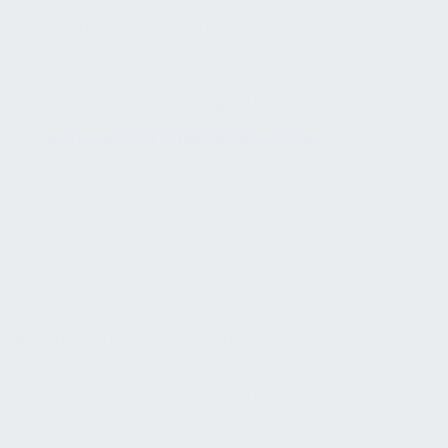
NACHHALTIGE ENERGIEPROJEKTE
Modell nachhaltiger Energie mit
Windkraftanlagen und Grünflächen.
oEnergiekosten sind traditionell in vielen Organisationen
von geringer Bedeutung und fallen z.B. gegen
Personalkosten und Dienstleistungen geringer aus.
Die veränderte politische Bedeutung der mit
Energieverbrauch einhergehenden Emissionen und
Kosten rückt ein effizientes Energiemanagement immer
weiter in Kern unternehmerischen Handelns.