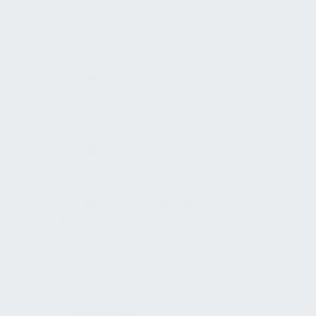
Vorgehen
Energetische Bewertung
VALERI
Glossar
Fachmessen
Fachzeitschriften
Marktübersicht
Verbände
Ausbildung / Weiterbildung
Prozessoptimierung
Dokumente
Energiedokumentation
Planung und Konzeption
Standards
Konzept
Wärme-, Kälte-, Heizungs-,
Raumlufttechnik- und Lüftungskonzept
Zielsetzung