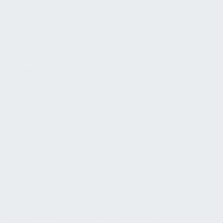
Schlüsselkomponente der gesellschaftlichen
Herausforderungen eine zunehmend anspruchsvolle
Schlüsselaufgabe des Managements. Im Rahmen der
notwendigen Energiewende spielt das Facility
Management eine wichtige Rolle bei der Reduzierung der
Energiekosten.
Hierbei ist es entscheidend, dass die
Unternehmensführung die Bedeutung des
Energiemanagements anerkennt und aktiv fördert. Die
Mitarbeiterführung sollte darauf ausgerichtet sein, das
Bewusstsein und die Kompetenzen der Angestellten in
Bezug auf energieeffiziente Praktiken zu stärken. Dies
schließt die Schulung und Motivation der Mitarbeiter ein,
um ein energiebewusstes Verhalten zu fördern und
letztendlich zur Erreichung sowohl unternehmerischer
als auch gesellschaftlicher Ziele beizutragen.