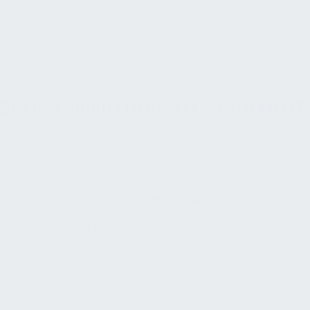
Für KMU mit geringen Energieströmen Einführung
eines nicht-zertifizierten EnMS gemäß DIN ISO
50005
DIN ISO 50001 ENERGIEMANAGEMENT
ISO 50001:2018 HIGH LEVEL STRUKTUR
Darstellung der Kapitel und Anforderungen
eines Energiemanagementsystems basierend
auf klaren organisatorischen und
betrieblichen Prozessen.