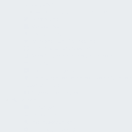
Vorgehen
Herstellung der Projektreife
Darstellung
Messkonzept
Energieplanung
Markenbildung / Marketing
Planungsbegleitendes FM
Apps für Smartphones und Tablets
Intranet
Energiemanagement
Erstellung eines Betriebskonzepts für einen
neuen Standort
Anweisende Dokumentation
Betrieb
Prüfungen
Inspektionen
Instandsetzungen
Optimierung (KVP)