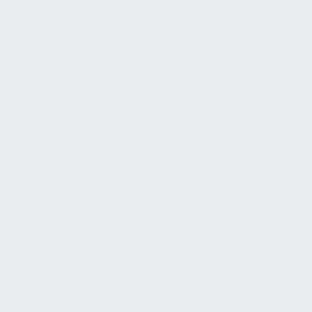
Ein effizientes Energiemanagement erfordert eine
strukturierte Organisation mit unterlegten
Managementprozessen.
Für Firmen mit zertifizierten Managementsystemen
bietet sich eine Energiemanagementsystem gemäß ISO
50001 an, unterstützt durch ein zielgeleitetes,
automatisiertes Energiemonitoring mit langfristiger
Archivierung. Ein optimal ausgebildetes und motiviertes
Betriebsteam stellt den Erfolg sicher, die Gebäude und
Anlagen unter optimalen Energiegesichtspunkten zu
betreuen und Systeme weiterzuentwickeln. Die
Änderung des Verhaltens der Mitarbeiter und Nutzer
stellt den Erfolg des Energiemanagements sicher,
erfordert aber die intensive Begleitung durch
automatisierte Regelungstechnik der Anlagen- und
Gebäudeautomation.