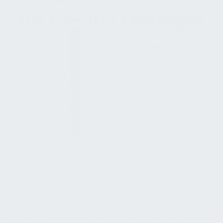
für Facility Manager
Teams-Meeting buchen
Facility Management:
Energiemanagement
ENERGIEMANAGEMENT BEWIRKT
ENERGIEEFFIZIENZ UND REDUZIERT
VERSCHWENDUNG.
Ein effizientes Energiemanagement erfordert eine
Organisation gemäß ISO 50001 sowie ein
hochgradig automatisiertes Energiemonitoring mit
langfristiger Archivierung. Zudem ist ein
Betriebsteam vonnöten, das die Gebäude und