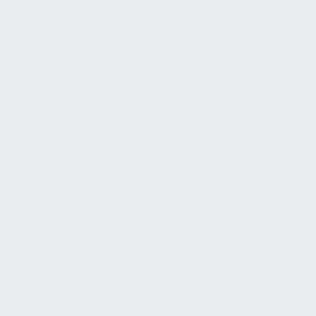
Mit der im November 2023 erfolgten Verabschiedung
des Energieeffizienzgesetzes sind viele zur Einführung
eines EnMS zeitnah verpflichtet.
Die Komplexität des Zusammenspiels von Gebäuden und
Anlagen erfordert ein gut durchdachtes Messsystem
und ein ausgeklügeltes Konzept zur Erfassung der
Energieströme im Unternehmen, das durch den Einsatz
von Energiemanagementsoftware ergänzt wird.
Eine breitgefächerte Palette an Maßnahmen sind
entscheidend, um die Energieeffizienz und Reputation
des Unternehmens zu erhöhen, die Einhaltung
gesetzlicher Vorgaben zu garantieren und Kosten zu
senken.