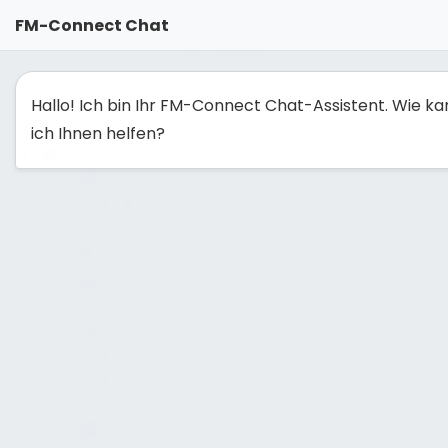
FM-Solutionmaker: Gemeinsam Facility Management
FM-Connect Chat
neu denken
Hallo! Ich bin Ihr FM-Connect Chat-Assistent. Wie ka
Navigation ausblenden
Navigation einblenden
ich Ihnen helfen?
Grundlagen
Managementaufgabe
Energiepolitik
PDCA
Bedeutung FM
Neubau
Ausführungsplanung
Bestehendes Gebäude
Schwachstellensuche
Energieaudit
Reporting
Mitbestimmung