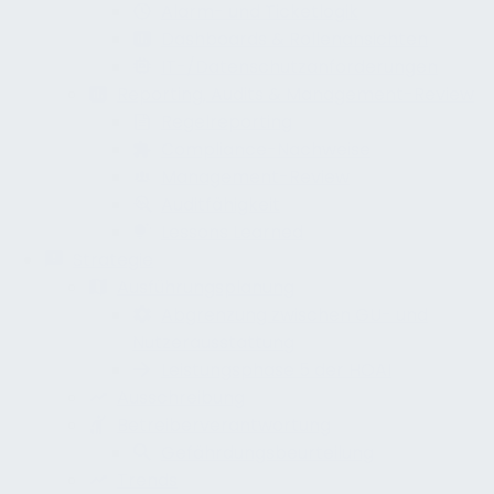
Alarm- und Ticketlogik
Dashboards & Rollenansichten
IT-/Datenschutzanforderungen
Reporting, Audits & Management-Review
Regelreporting
Compliance-Nachweise
Management-Review
Auditfähigkeit
Lessons Learned
Strategie
Ausführungsplanung
Abgrenzung zwischen GU- und
Nutzerausstattung
Leistungsphase 5 der HOAI
Ausschreibung
Betreiberverantwortung
Gefährdungsbeurteilung
Trends