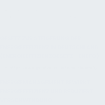
und -nutzung,
Wirtschaftlichkeitsbewertung der identifizierten
Maßnahmen nach DIN EN 17463, Ausgabe
Dezember 2021.
GESETZ ZUR STEIGERUNG DER
ENERGIEEFFIZIENZ IN DEUTSCHLAND
(ENERGIEEFFIZIENZGESETZ - ENEFG)
https://www.gesetze-im-internet.de/enefg/
ENERGIEMANAGEMENT BEWIRKT
ENERGIEEFFIZIENZ UND REDUZIERT
VERSCHWENDUNG