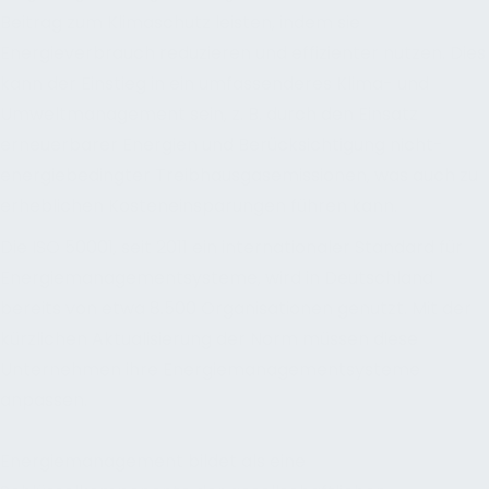
Beitrag zum Klimaschutz leisten, indem sie
Energieverbrauch reduzieren und effizienter nutzen. Dies
kann der Einstieg in ein umfassenderes Klima- und
Umweltmanagement sein, z. B. durch den Einsatz
erneuerbarer Energien und Berücksichtigung nicht-
energiebedingter Treibhausgasemissionen, was auch zu
erheblichen Kosteneinsparungen führen kann.
Die ISO 50001, seit 2011 ein internationaler Standard für
Energiemanagementsysteme, wird in Deutschland
bereits von etwa 8.500 Organisationen genutzt. Mit der
kürzlichen Aktualisierung der Norm müssen diese
Unternehmen ihre Energiemanagementsysteme
anpassen.
Energiemanagement bildet als eine