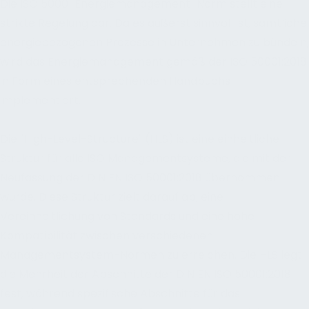
Die ISO 50001 Energiemanagement-Norm stellt eine
strikte Regelung dar. Da es äußerst sinnvoll ist, sämtliche
energiebezogenen Prozesse in Unternehmen zu bündeln,
wird das Energiemanagement gemäß der ISO 50001:2018
in Form eines entsprechenden Handbuchs
implementiert.
Die "High-Level-Structure" (HLS) ist eine einheitliche
Struktur für alle ISO Managementsysteme, die mit der
Neufassung der DIN EN ISO 50001:2018 übernommen
wurde. Diese Struktur zielt darauf ab, eine
Vereinheitlichung von Standards und eine hohe
Kompatibilität zwischen verschiedenen
Managementsystem-Normen zu erreichen. Die HLS legt
die Mehrheit der Abschnitte der DIN EN ISO 50001:2018
fest, während spezifische Abschnitte für das