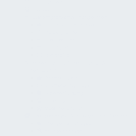
Erfahrungen
Standards
Systemgrenzen & Energiearten
Organisationsgrenze
Objektgrenze
Energiearten
Bilanzgrenze
Lastprofile
Messkonzept, Zählerstruktur &
Datenqualität
Zählerkonzept
Submetering-Logik
Datenerfassung
Datenqualität
Messstellenplan
Energieanalyse & Potenzialidentifikation
Energieflussanalyse
Anlagenanalyse