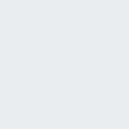
LEITFADEN ENERGETISCHE INSPEKTION IM
FACILITY MANAGEMENT
Digitale Fachunterlage zur strukturierten
Organisation und Durchführung energetischer
Inspektionen technischer Anlagen im Facility
Management.
✔ Überblick über gesetzliche Grundlagen und
Anforderungen energetischer Inspektionen
gemäß Gebäudeenergiegesetz (GEG)
✔ Unterstützung bei der systematischen
Bewertung der Energieeffizienz technischer
Anlagen
✔ Grundlage für die Identifikation von
Optimierungspotenzialen und Maßnahmen zur