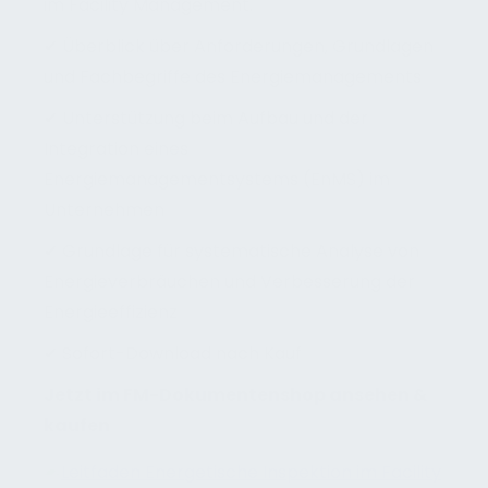
im Facility Management.
✔ Überblick über Anforderungen, Grundlagen
und Fachbegriffe des Energiemanagements
✔ Unterstützung beim Aufbau und der
Integration eines
Energiemanagementsystems (EnMS) im
Unternehmen
✔ Grundlage für systematische Analyse von
Energieverbräuchen und Verbesserung der
Energieeffizienz
✔ Sofort-Download nach Kauf
Jetzt im FM-Dokumentenshop ansehen &
kaufen