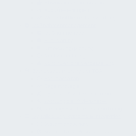
Abweichungsmanagement
Audit/Begehungen
Wirtschaftlichkeitsbewertung
Maßnahmenmanagement
Maßnahmenpool
Priorisierung
Umsetzungsplanung
Nachweisführung
Kontinuierliche Verbesserung
Betriebsoptimierung der TGA
Betriebszeiten
Regelstrategie
Hydraulik & Volumenströme
Wartung als Effizienzhebel
Störungs- vs. Effizienzmonitoring
Digitalisierung, Systeme & Integration
Systemlandschaft
Schnittstellen & Datenmodell