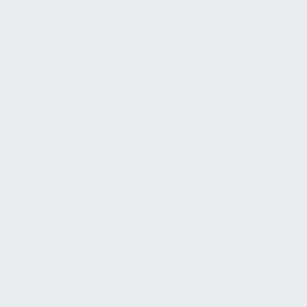
UNSERE VERANTWORTUNG FÜR DIE ERDE
Handgehaltene Erde unter einem Baum
symbolisiert nachhaltige Sorge.
Deutschland hat das Ziel, bis 2050 treibhausgasneutral
zu sein und bis 2030 die Treibhausgasemissionen um 55%
gegenüber 1990 zu reduzieren. Dies erfordert
Anstrengungen von allen Seiten, einschließlich Politik,
Wirtschaft und Bürgern.
Unternehmen können durch systematisches und
langfristiges Energiemanagement einen wesentlichen