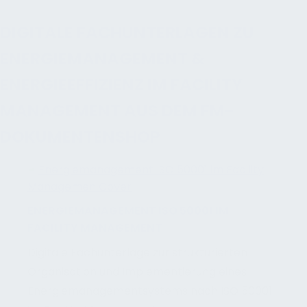
DIGITALE FACHUNTERLAGEN ZU
ENERGIEMANAGEMENT &
ENERGIEEFFIZIENZ IM FACILITY
MANAGEMENT AUS DEM FM-
DOKUMENTENSHOP
ENERGIEMANAGEMENT ISO 50001 IM
FACILITY MANAGEMENT
Digitale Fachunterlage zur strukturierten
Organisation und Implementierung eines
Energiemanagementsystems nach ISO 50001