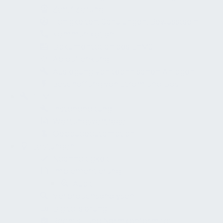
Zertifizierung
Fähigkeiten, Schulungen, Bewusstsein
Kommunikation
Dokumentation des EnMS
Ablauflenkung
Auslegung von technischen Anlagen
Beschaffung von Strom und Gas
TFM
Instandhaltung
Wartungsverträge
Gebäudeautomation
Leistungen
Nachhaltigkeit
Implementierung
Audit
Verbrauchsanalysen
Digitalisierung
Rechts- und Normkonformität