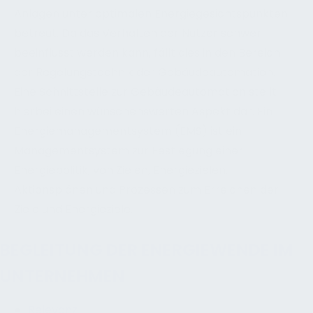
Anlagen unter optimalen Energiegesichtspunkten
betreut. Da das Verhalten der Nutzer schwer
beeinflusst werden kann, fällt dies in den Bereich
der Regelungstechnik der Gebäudeautomation.
Eine Schnittstelle zur Gebäudeautomation stellt
hierbei einen wünschenswerten Aspekt dar. Ein
Energiemanagementsystem (EMS) ist ein
Managementsystem zur Festlegung einer
Energiepolitik, von Zielen, Energiezielen,
Aktionsplänen und Prozessen zum Erreichen der
Ziele und Energieziele.
BEGLEITUNG DER ENERGIEWENDE IM
UNTERNEHMEN
Relevanz