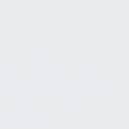
oder Umweltmanagementsytems von der
Verpflichtung zur Durchführung von Energieaudits
nach § 8 Absatz 1 des Gesetzes über
Energiedienstleistungen und andere
Effizienzmaßnahmen befreit, längstens jedoch bis
zum Ablauf der in Satz 1 oder 2 genannten Fristen.
EIN UNTERNEHMEN, DAS NACH
ABSATZ 1 EIN ENERGIE- ODER
UMWELTMANAGEMENTSYSTEM
EINZURICHTEN HAT, HAT MINDESTENS
FOLGENDE ZUSÄTZLICHE
ANFORDERUNGEN ALS TEIL DES
ENERGIE- ODER